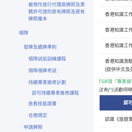
被視作旅行代理商牌照及業
務許可證的原有牌照及原有
香港知識工
牌照複本
香港知識工
領隊
香港知識工
發牌及續牌準則
領隊試前訓練課程
香港知識測
(提供中文及
領隊領牌考試
TGB項「專業
持續專業進修計劃
注有(
*
)活動同
認可持續專業進修課程
認
急救技能證書
合適規定
認識《旅遊
申請牌照