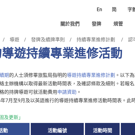
En
简
字
關於我們
發牌
規管
導遊
發牌及續牌準則
持續專業進修計劃
認
的導遊持續專業進修活動
續期
的人士須修畢旅監局指明的
導遊持續專業進修計劃
。以下為
絡主辦機構以取得最新活動時間表，及確認條款及細則。若報名
格的持牌導遊可就活動費用
申請資助
。
26年7月至9月及以英語進行的導遊持續專業進修活動時間表。
鞏固及更新」
活動
活動編號
活動時間