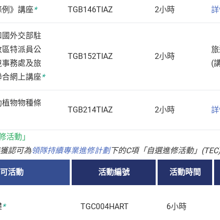
條例》講座
*
TGB146TIAZ
2小時
詳
和國外交部駐
政區特派員公
旅
TGB152TIAZ
2小時
境事務處及旅
(
聯合網上講座
*
動植物物種條
TGB214TIAZ
2小時
詳
進修活動」
時獲認可為
領隊持續專業進修計劃
下的C項「自選進修活動」(TEC
可活動
活動編號
活動時間
礎
*
TGC004HART
6小時