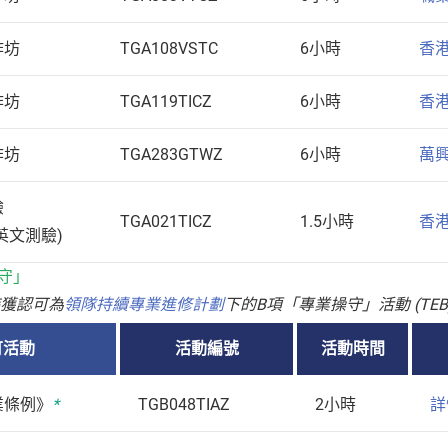
作坊
TGA108VSTC
6小時
香
作坊
TGA119TICZ
6小時
香
作坊
TGA283GTWZ
6小時
萬
驗
TGA021TICZ
1.5小時
香
英文測驗)
操守」
時獲認可為
領隊持續專業進修計劃
下的B項「專業操守」活動 (TEB
可活動
活動編號
活動時間
業條例》
*
TGB048TIAZ
2小時
詳