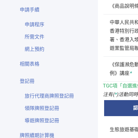
《商品說明
申請手續
中華人民共
申請程序
香港特別行
所需文件
署、香港入
遊業監管局
網上預約
相關表格
《保護瀕危
例》講座
*
登記冊
TGC項「自選
注有(
*
)活動同
旅行代理商牌照登記冊
認
領隊牌照登記冊
導遊牌照登記冊
生態旅遊基
牌照續期計算機