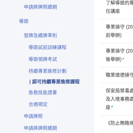
了解導遊的
申請將牌照續期
任講座
導遊
專業操守 (20
前舉辦)
發牌及續牌準則
導遊試前訓練課程
專業操守
(2
導遊領牌考試
後舉辦)
*
持續專業進修計劃
職業道德操
認可持續專業進修課程
保安局禁毒
急救技能證書
及入境事務
合適規定
座
*
申請牌照
《防止賄賂
申請將牌照續期