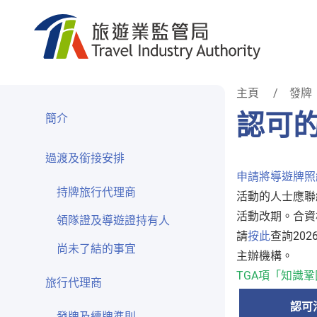
跳到内容
主頁
發牌
認可
簡介
過渡及銜接安排
申請將導遊牌照
持牌旅行代理商
活動的人士應聯
活動改期。合資
領隊證及導遊證持有人
請
按此
查詢20
尚未了結的事宜
主辦機構。
TGA項「知識
旅行代理商
認可
發牌及續牌準則